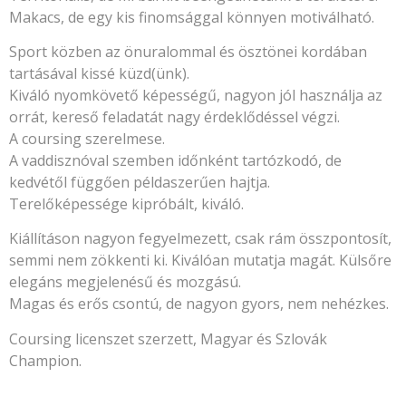
Makacs, de egy kis finomsággal könnyen motiválható.
Sport közben az önuralommal és ösztönei kordában
tartásával kissé küzd(ünk).
Kiváló nyomkövető képességű, nagyon jól használja az
orrát, kereső feladatát nagy érdeklődéssel végzi.
A coursing szerelmese.
A vaddisznóval szemben időnként tartózkodó, de
kedvétől függően példaszerűen hajtja.
Terelőképessége kipróbált, kiváló.
Kiállításon nagyon fegyelmezett, csak rám összpontosít,
semmi nem zökkenti ki. Kiválóan mutatja magát. Külsőre
elegáns megjelenésű és mozgású.
Magas és erős csontú, de nagyon gyors, nem nehézkes.
Coursing licenszet szerzett, Magyar és Szlovák
Champion.