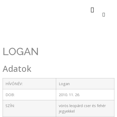
A leopárdkutya
LOGAN
Adatok
HÍVÓNÉV:
Logan
DOB:
2010. 11. 26.
SZÍN:
vörös leopárd cser és fehér
jegyekkel