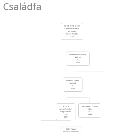
Családfa
JCh H, Ch H, Ch SK
Coahoma Arkansas
red leopard
Slovak Republic
2010
El Dorado’s Lucky Boy
dark red
USA
2005
Pinole’s El Danny
dark red
USA
2003
3x GCh
Westhaven’s Scarlett
Arrow A’s Hebert
yellow
red patchwork
USA
USA
1999
1996
BLT’s Marble
chocolate patchwork