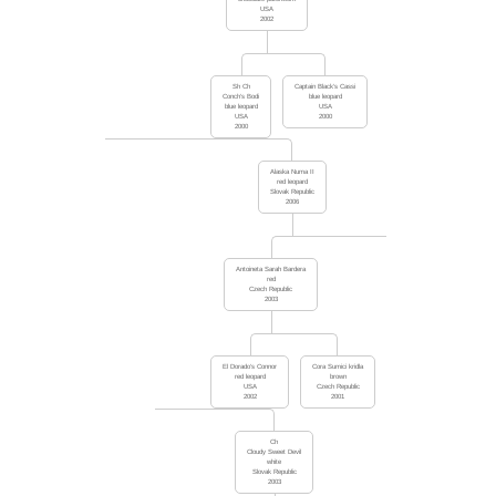
USA
2002
Sh Ch
Captain Black’s Cassi
Conch’s Bodi
blue leopard
blue leopard
USA
USA
2000
2000
Alaska Numa II
red leopard
Slovak Republic
2006
Antoineta Sarah Bardera
red
Czech Republic
2003
El Dorado’s Connor
Cora Sumici kridla
red leopard
brown
USA
Czech Republic
2002
2001
Ch
Cloudy Sweet Devil
white
Slovak Republic
2003