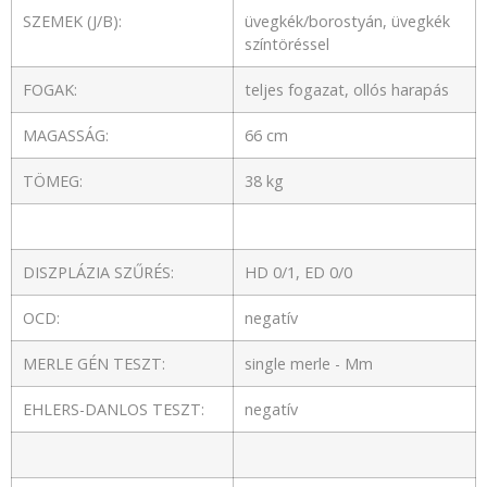
SZEMEK (J/B):
üvegkék/borostyán, üvegkék
színtöréssel
FOGAK:
teljes fogazat, ollós harapás
MAGASSÁG:
66 cm
TÖMEG:
38 kg
DISZPLÁZIA SZŰRÉS:
HD 0/1, ED 0/0
OCD:
negatív
MERLE GÉN TESZT:
single merle - Mm
EHLERS-DANLOS TESZT:
negatív