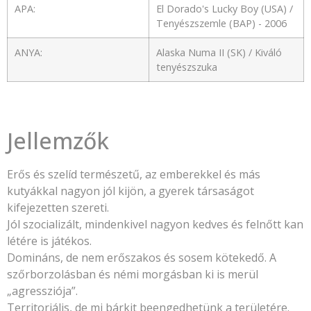
APA:
El Dorado's Lucky Boy (USA) /
Tenyészszemle (BAP) - 2006
ANYA:
Alaska Numa II (SK) / Kiváló
tenyészszuka
Jellemzők
Erős és szelíd természetű, az emberekkel és más
kutyákkal nagyon jól kijön, a gyerek társaságot
kifejezetten szereti.
Jól szocializált, mindenkivel nagyon kedves és felnőtt kan
létére is játékos.
Domináns, de nem erőszakos és sosem kötekedő. A
szőrborzolásban és némi morgásban ki is merül
„agressziója”.
Territoriális, de mi bárkit beengedhetünk a területére.