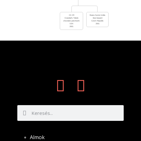
Ch CR
Beata Sumici kridla
Crawdad’s Toledo
blue leopard
chocolate patchwork
Czech Republic
USA
2001
2001
Almok