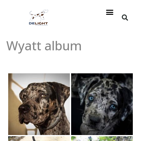
A leopárdkutya
Wyatt album