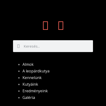
Almok
A leopárdkutya
Kennelünk
Kutyáink
Eredményeink
Galéria