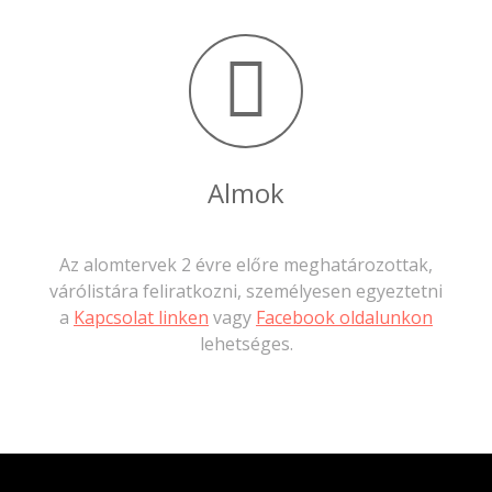
Almok
Az alomtervek 2 évre előre meghatározottak,
várólistára feliratkozni, személyesen egyeztetni
a
Kapcsolat linken
vagy
Facebook oldalunkon
lehetséges.