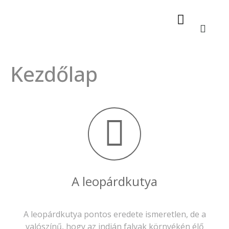
A leopárdkutya
Kezdőlap
A leopárdkutya
A leopárdkutya pontos eredete ismeretlen, de a
valószínű, hogy az indián falvak környékén élő