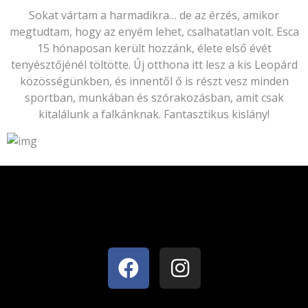
Sokat vártam a harmadikra… de az érzés, amikor
megtudtam, hogy az enyém lehet, csalhatatlan volt. Esca
15 hónaposan került hozzánk, élete első évét
tenyésztőjénél töltötte. Új otthona itt lesz a kis Leopárd
közösségünkben, és innentől ő is részt vesz minden
sportban, munkában és szórakozásban, amit csak
kitalálunk a falkánknak. Fantasztikus kislány!