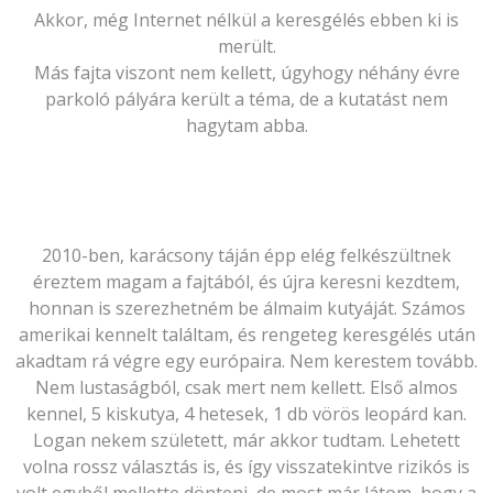
Akkor, még Internet nélkül a keresgélés ebben ki is
merült.
Más fajta viszont nem kellett, úgyhogy néhány évre
parkoló pályára került a téma, de a kutatást nem
hagytam abba.
2010-ben, karácsony táján épp elég felkészültnek
éreztem magam a fajtából, és újra keresni kezdtem,
honnan is szerezhetném be álmaim kutyáját. Számos
amerikai kennelt találtam, és rengeteg keresgélés után
akadtam rá végre egy európaira. Nem kerestem tovább.
Nem lustaságból, csak mert nem kellett. Első almos
kennel, 5 kiskutya, 4 hetesek, 1 db vörös leopárd kan.
Logan nekem született, már akkor tudtam. Lehetett
volna rossz választás is, és így visszatekintve rizikós is