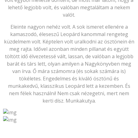
volt egyből mellette dönteni, de most már látom, hogy a
lehető legjobb volt, és valóban megtaláltam a nekem
valót.
Eleinte nagyon nehéz volt. A sok ismeret ellenére a
kamaszodó, éleseszű Leopárd kanommal rengeteg
küzdelmem volt. Képtelen volt uralkodni az ösztönein én
meg rajta. Idővel azonban minden pillanat és együtt
töltött idő élvezetessé vált, lassan, de valóban a legjobb
barát és társ lett, olyan amilyen a Nagykönyvben meg
van írva. Ő mára számomra (és sokak számára is)
tökéletes. Engedelmes és kiváló ösztönű és
munkakedvű, klasszikus Leopárd lett a kezemben. És
nem félek használni! Nem csak nézegetni, mert nem
kerti dísz. Munkakutya.